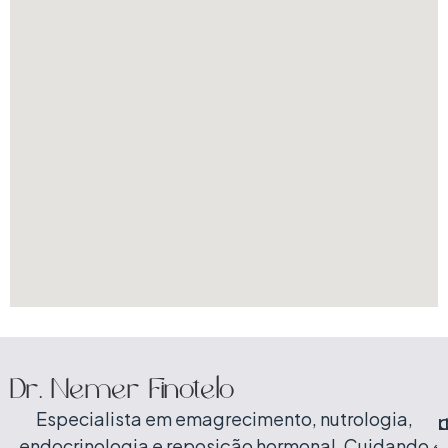
Dr. Nemer Finotelo
Especialista em emagrecimento, nutrologia,
C
L
endocrinologia e reposição hormonal. Cuidando