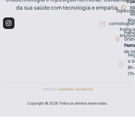
Sob
(4
da sua saúde com tecnologia e empatia.
99
Especial
9
Blo
contato@dr
Polític
Palh
Privac
Gran
Term
Flori
de U
Se
a S
8h 
17h
Feito por
Leonardo Jacomussi
Copyright © 2026 Todos os direitos reservados.