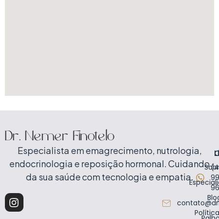
Dr. Nemer Finotelo
Especialista em emagrecimento, nutrologia,
C
L
endocrinologia e reposição hormonal. Cuidando
Sob
(4
da sua saúde com tecnologia e empatia.
99
Especial
9
Blo
contato@dr
Polític
Palh