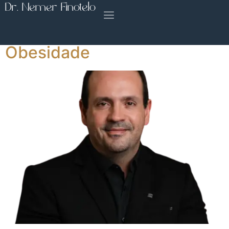
Dr. Nemer Finotelo
Usar Mounjaro em Palhoça:
Doses e Tratamento da
Obesidade