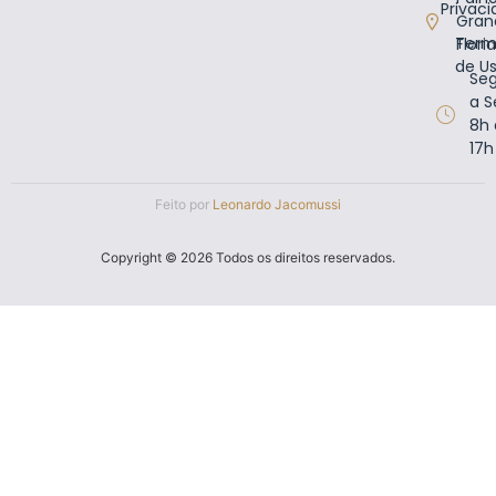
Privac
Gran
Term
Flori
de U
Se
a S
8h 
17h
Feito por
Leonardo Jacomussi
Copyright © 2026 Todos os direitos reservados.